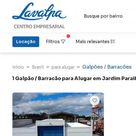
Locação
Filtros
Mais relevantes
Galpões / Barracões
Início
Brasil
para alugar
1 Galpão / Barracão para Alugar em Jardim Parai