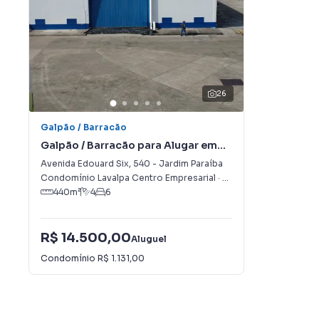
26
Galpão / Barracão
Galpão / Barracão para Alugar em
Jardim Paraíba
Avenida Edouard Six
,
540
-
Jardim Paraíba
Condomínio Lavalpa Centro Empresarial
·
Jacareí
,
SP
440
m²
4
6
R$ 14.500,00
Aluguel
Condomínio
R$ 1.131,00